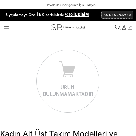
Havale ile Siparişleriniz İçin Tıklayın!
Uygulamaya Özel İlk Siparişinizde
%10 İNDİRİM
KOD: SENAY10
0
Kadın Alt Üst Takım Modelleri ve