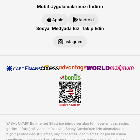
Mobil Uygulamalarımızı İndirin
Apple
Android
Sosyal Medyada Bizi Takip Edin
Instagram
YASAL UYARI: Bu İnternet Sitesi içeriğinde yer alan tüm eserler (yazı, resim,
görüntü, fotoğraf, video, müzik vb.) Şenay Çavdar'dan izin alınmaksızın
hiçbir şekilde değiştirilemez, yayımlanamaz, dağıtılamaz, başka bir lisana
çevrilemez, işlenemez, kopyalanamaz, iletilemez, yayılamaz, dağıtılamaz,