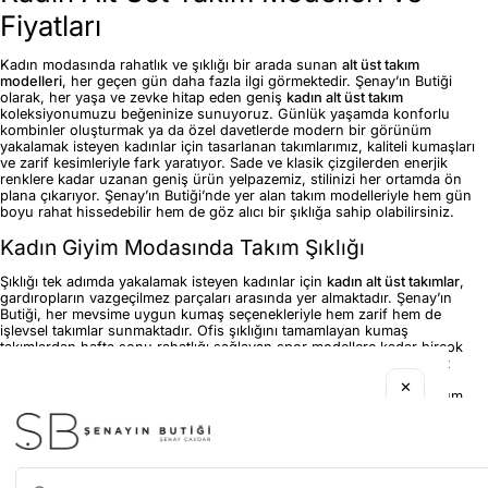
Fiyatları
Kadın modasında rahatlık ve şıklığı bir arada sunan
alt üst takım
modelleri
, her geçen gün daha fazla ilgi görmektedir. Şenay’ın Butiği
olarak, her yaşa ve zevke hitap eden geniş
kadın alt üst takım
koleksiyonumuzu beğeninize sunuyoruz. Günlük yaşamda konforlu
kombinler oluşturmak ya da özel davetlerde modern bir görünüm
yakalamak isteyen kadınlar için tasarlanan takımlarımız, kaliteli kumaşları
ve zarif kesimleriyle fark yaratıyor. Sade ve klasik çizgilerden enerjik
renklere kadar uzanan geniş ürün yelpazemiz, stilinizi her ortamda ön
plana çıkarıyor. Şenay’ın Butiği’nde yer alan takım modelleriyle hem gün
boyu rahat hissedebilir hem de göz alıcı bir şıklığa sahip olabilirsiniz.
Kadın Giyim Modasında Takım Şıklığı
Şıklığı tek adımda yakalamak isteyen kadınlar için
kadın alt üst takımlar
,
gardıropların vazgeçilmez parçaları arasında yer almaktadır. Şenay’ın
Butiği, her mevsime uygun kumaş seçenekleriyle hem zarif hem de
işlevsel takımlar sunmaktadır. Ofis şıklığını tamamlayan kumaş
takımlardan hafta sonu rahatlığı sağlayan spor modellere kadar birçok
farklı alternatif mevcuttur. Özellikle sezonun trendi olan
Kadın Ceket
Takım
modelleri, zarif görünümüyle kadınların en çok tercih ettiği
✕
kombinler arasında öne çıkmaktadır. Günlük hayatın temposuna uyum
sağlayan, kolay kombinlenebilir ve kaliteli dikiş detaylarıyla hazırlanan
takım koleksiyonumuz, stilinize modern bir dokunuş kazandırır.
Popüler Kategoriler
Günlük Rahatlık ve Şık Kombinler