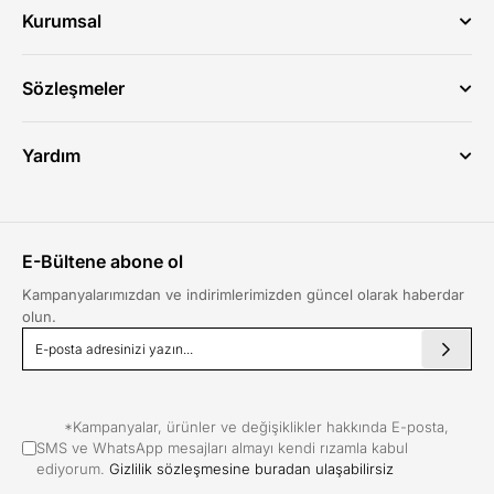
Kurumsal
Hakkımızda
Sıkça Sorulan Sorular
Sözleşmeler
İletişim
Üyelik Sözleşmesi
Gizlilik & Güvenlik
Yardım
Kullanım Koşulları
Hesabım
Çerez Politikası
Siparişlerim
KVKK
Sepetim
Mesafeli Satış Sözleşmesi
E-Bültene abone ol
Favorilerim
ETK Aydınlatma Metni
Kargom Nerede?
Kampanyalarımızdan ve indirimlerimizden güncel olarak haberdar
olun.
İptal ve İade
*Kampanyalar, ürünler ve değişiklikler hakkında E-posta,
SMS ve WhatsApp mesajları almayı kendi rızamla kabul
ediyorum.
Gizlilik sözleşmesine buradan ulaşabilirsiz