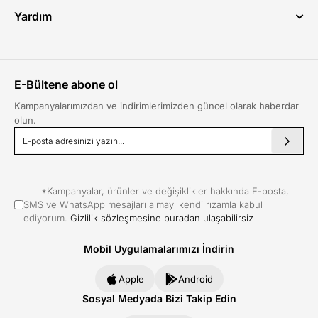
Gizlilik & Güvenlik
Yardım
Kullanım Koşulları
Hesabım
Çerez Politikası
Siparişlerim
KVKK
Sepetim
Mesafeli Satış Sözleşmesi
E-Bültene abone ol
Favorilerim
ETK Aydınlatma Metni
Kargom Nerede?
Kampanyalarımızdan ve indirimlerimizden güncel olarak haberdar
olun.
İptal ve İade
*Kampanyalar, ürünler ve değişiklikler hakkında E-posta,
SMS ve WhatsApp mesajları almayı kendi rızamla kabul
ediyorum.
Gizlilik sözleşmesine buradan ulaşabilirsiz
Mobil Uygulamalarımızı İndirin
Apple
Android
Sosyal Medyada Bizi Takip Edin