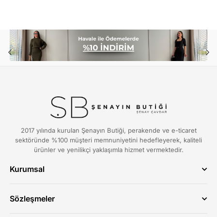
4612
Gömlek 4612
TL729,99
TL729,99
Popüler Ürünler
2017 yılında kurulan Şenayın Butiği, perakende ve e-ticaret
sektöründe %100 müşteri memnuniyetini hedefleyerek, kaliteli
ürünler ve yenilikçi yaklaşımla hizmet vermektedir.
Kurumsal
Hakkımızda
Sıkça Sorulan Sorular
Sözleşmeler
İletişim
Üyelik Sözleşmesi