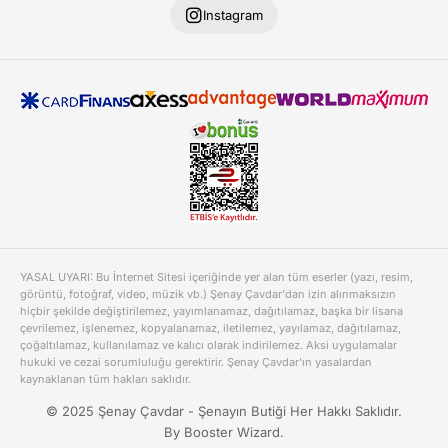
Instagram
YASAL UYARI: Bu İnternet Sitesi içeriğinde yer alan tüm eserler (yazı, resim,
görüntü, fotoğraf, video, müzik vb.) Şenay Çavdar'dan izin alınmaksızın
hiçbir şekilde değiştirilemez, yayımlanamaz, dağıtılamaz, başka bir lisana
çevrilemez, işlenemez, kopyalanamaz, iletilemez, yayılamaz, dağıtılamaz,
çoğaltılamaz, kullanılamaz ve kalıcı olarak indirilemez. Aksi uygulamalar
hukuki ve cezai sorumluluğu gerektirir. Şenay Çavdar'ın yasalardan
kaynaklanan tüm hakları saklıdır.
© 2025 Şenay Çavdar - Şenayın Butiği Her Hakkı Saklıdır.
By Booster Wizard.