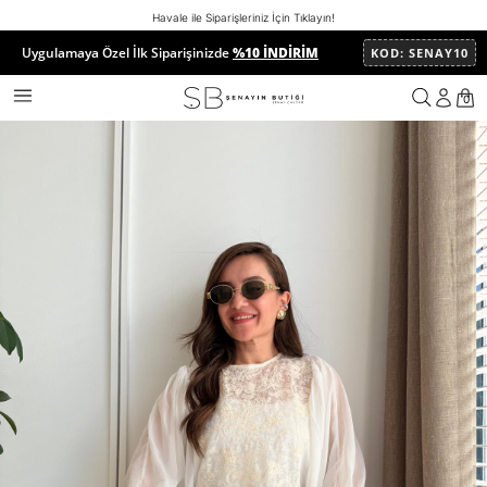
Havale ile Siparişleriniz İçin Tıklayın!
Uygulamaya Özel İlk Siparişinizde
%10 İNDİRİM
KOD: SENAY10
Anasayfa
ÜST GİYİM
GÖMLEK
Ekru Ön Dantel İşlemeli Şifo
0