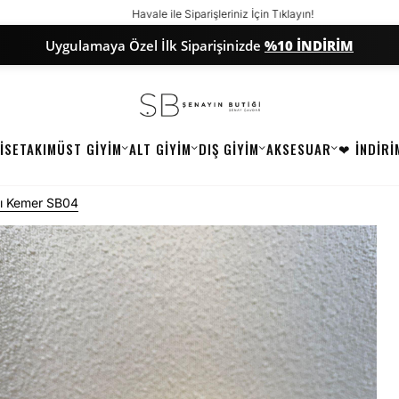
Havale ile Siparişleriniz İçin Tıklayın!
Uygulamaya Özel İlk Siparişinizde
%10 İNDİRİM
İSE
TAKIM
ÜST GİYİM
ALT GİYİM
DIŞ GİYİM
AKSESUAR
❤ İNDİRİ
lı Kemer SB04