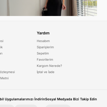
Yardım
esi
Hesabım
ik
Siparişlerim
rı
Sepetim
Favorilerim
Kargom Nerede?
Sözleşmesi
İptal ve İade
 Metni
il Uygulamalarımızı İndirin
Sosyal Medyada Bizi Takip Edin