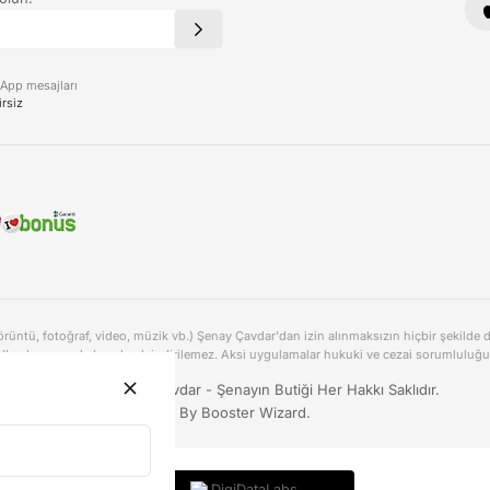
sApp mesajları
irsiz
görüntü, fotoğraf, video, müzik vb.) Şenay Çavdar'dan izin alınmaksızın hiçbir şekilde 
llanılamaz ve kalıcı olarak indirilemez. Aksi uygulamalar hukuki ve cezai sorumluluğu 
© 2025 Şenay Çavdar - Şenayın Butiği Her Hakkı Saklıdır.
By Booster Wizard.