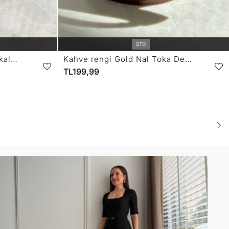
STD
Kahve rengi Gold Minik Tokalı Kemer SB09
Kahve rengi Gold Nal Toka Detaylı Kemer SB18
TL199,99