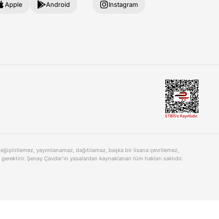
Apple
Android
Instagram
değiştirilemez, yayımlanamaz, dağıtılamaz, başka bir lisana çevrilemez,
gerektirir. Şenay Çavdar'ın yasalardan kaynaklanan tüm hakları saklıdır.