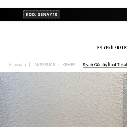
KOD: SENAY10
EN YENİLER
ELB
Anasayfa
AKSESUAR
KEMER
Siyah Gümüş İthal Toka