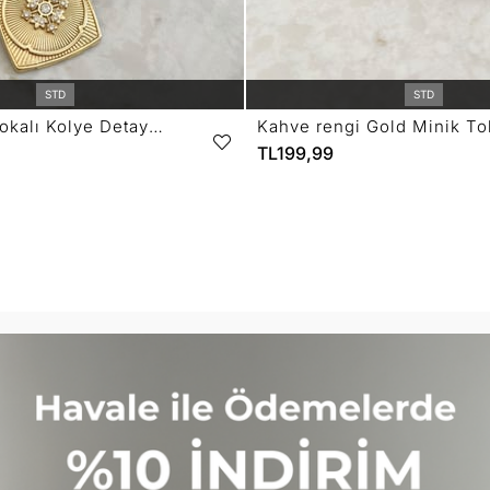
STD
STD
Siyah Gold Tokalı Kolye Detaylı Kemer SB19
TL199,99