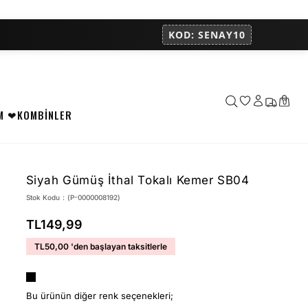
KOD: SENAY10
0
M ❤
KOMBİNLER
Siyah Gümüş İthal Tokalı Kemer SB04
Stok Kodu
(P-0000008192)
TL149,99
TL50,00
'den başlayan taksitlerle
Bu ürünün diğer renk seçenekleri;