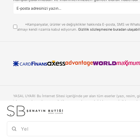
*Kampanyalar, ürünler ve değişiklikler hakkında E-posta, SMS ve What
almayı kendi rızamla kabul ediyorum.
Gizlilik sözleşmesine buradan ulaşabil
YASAL UYARI: Bu İnternet Sitesi içeriğinde yer alan tüm eserler (yazı, resim, 
işlenemez, kopyalanamaz, iletilemez, yayılamaz, dağıtılamaz, çoğaltılamaz, ku
✕
Popüler Kategoriler