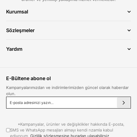
Kurumsal
Hakkımızda
Sıkça Sorulan Sorular
Sözleşmeler
İletişim
Üyelik Sözleşmesi
Gizlilik & Güvenlik
Yardım
Kullanım Koşulları
Hesabım
Çerez Politikası
Siparişlerim
KVKK
Sepetim
Mesafeli Satış Sözleşmesi
E-Bültene abone ol
Favorilerim
ETK Aydınlatma Metni
Kargom Nerede?
Kampanyalarımızdan ve indirimlerimizden güncel olarak haberdar
olun.
İptal ve İade
*Kampanyalar, ürünler ve değişiklikler hakkında E-posta,
SMS ve WhatsApp mesajları almayı kendi rızamla kabul
ediyorum.
Gizlilik sözleşmesine buradan ulaşabilirsiz