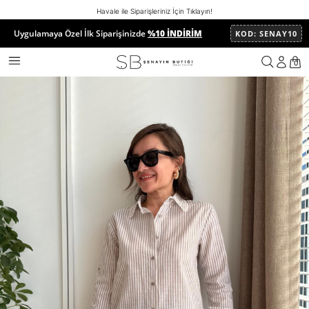
Havale ile Siparişleriniz İçin Tıklayın!
Uygulamaya Özel İlk Siparişinizde
%10 İNDİRİM
KOD: SENAY10
Anasayfa
ÜST GİYİM
GÖMLEK
Vizon Çizgili Nakış İşleme D
0