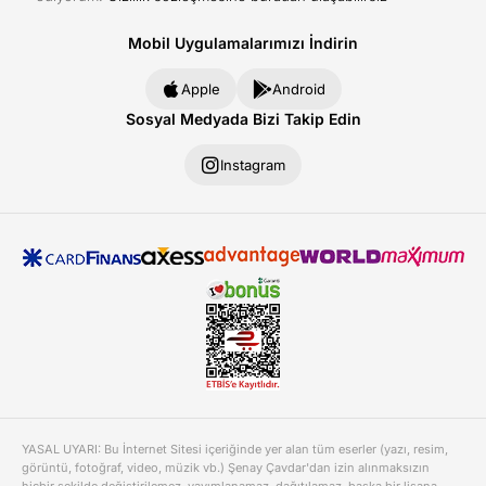
Mobil Uygulamalarımızı İndirin
Apple
Android
Sosyal Medyada Bizi Takip Edin
Instagram
YASAL UYARI: Bu İnternet Sitesi içeriğinde yer alan tüm eserler (yazı, resim,
görüntü, fotoğraf, video, müzik vb.) Şenay Çavdar'dan izin alınmaksızın
hiçbir şekilde değiştirilemez, yayımlanamaz, dağıtılamaz, başka bir lisana