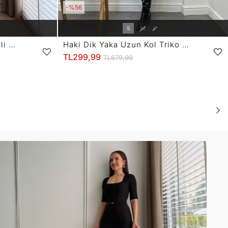
%56
S
M
L
Lacivert Sıfır Kol Yan Drapeli Yırtmaçlı Elbise 314
Haki Dik Yaka Uzun Kol Triko Elbise 29339
TL299,99
TL679,99