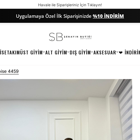
Havale ile Siparişleriniz İçin Tıklayın!
Uygulamaya Özel İlk Siparişinizde
%10 İNDİRİM
İSE
TAKIM
ÜST GİYİM
ALT GİYİM
DIŞ GİYİM
AKSESUAR
❤ İNDİRİ
lbise 4459