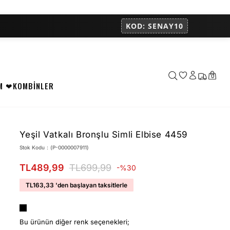
KOD: SENAY10
0
M ❤
KOMBİNLER
Yeşil Vatkalı Bronşlu Simli Elbise 4459
Stok Kodu
(P-0000007911)
TL489,99
TL699,99
30
TL163,33
'den başlayan taksitlerle
Bu ürünün diğer renk seçenekleri;