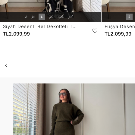
S
M
L
XL
XXL
44
S
Siyah Desenli Bel Dekolteli Tek Omuz Elbise 5956
TL2.099,99
TL2.099,99