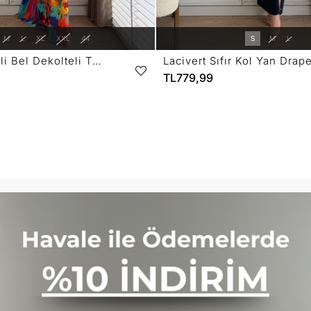
M
L
XL
XXL
44
S
M
L
Fuşya Desenli Bel Dekolteli Tek Omuz Elbise 5956
TL779,99