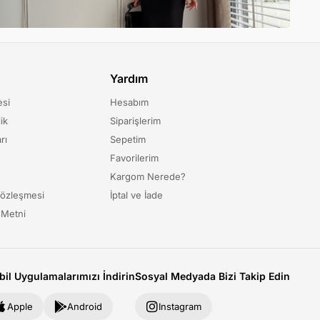
Yardım
esi
Hesabım
ik
Siparişlerim
rı
Sepetim
Favorilerim
Kargom Nerede?
Sözleşmesi
İptal ve İade
 Metni
il Uygulamalarımızı İndirin
Sosyal Medyada Bizi Takip Edin
Apple
Android
Instagram