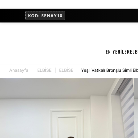
KOD: SENAY10
EN YENİLER
ELB
Anasayfa
ELBİSE
ELBİSE
Yeşil Vatkalı Bronşlu Simli E